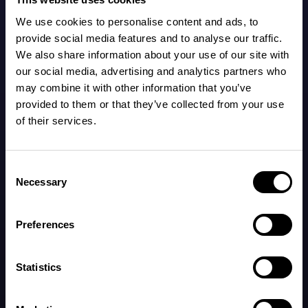
Pomoc
We use cookies to personalise content and ads, to
provide social media features and to analyse our traffic.
We also share information about your use of our site with
Otrzymuj najnowsze informacje o drzemkach
Pobierz w
POBIERZ Z
our social media, advertising and analytics partners who
i Napper
may combine it with other information that you’ve
Bądź na bieżąco z nowościami w aplikacji i odkryciami ze
provided to them or that they’ve collected from your use
świata nauki o śnie niemowląt.
of their services.
Zarejestruj się
Consent
Nawiguj
Informacje prawne
Necessary
Selection
Strona główna
Polityka prywatności
Cennik
Regulamin
Nasza historia
Preferences
Pomoc
Statistics
Napper HQ
Strandvägen 7A,