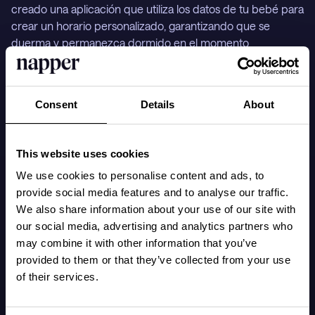
creado una aplicación que utiliza los datos de tu bebé para 
crear un horario personalizado, garantizando que se 
duerma y permanezca dormido en el momento 
adecuado.

Ahora, millones de familias usan nuestra app porque un 
Consent
Details
About
bebé bien descansado hace que todo sea mucho mejor.

Napper ofrece todas las herramientas que los padres 
This website uses cookies
necesitan para que los pequeños soñadores duerman 
We use cookies to personalise content and ads, to
profundamente.
Quiénes somos
provide social media features and to analyse our traffic.
We also share information about your use of our site with
our social media, advertising and analytics partners who
Napper es una galardonada aplicación para el sueño de
may combine it with other information that you’ve
bebés que ayuda a los padres a identificar el programa de
provided to them or that they’ve collected from your use
sueño óptimo para su bebé.
of their services.
Lo que hacemos