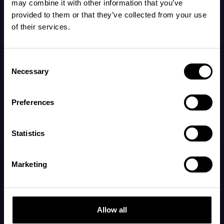
may combine it with other information that you’ve
provided to them or that they’ve collected from your use
of their services.
Consent
Necessary
Selection
Preferences
Statistics
Få siste nytt om søvn og Napper
Bli den første til å høre om de nyeste funksjonene våre og
Marketing
hva som skjer innen forskning på babysøvn.
Registrer deg
Allow all
Naviger
Juridisk