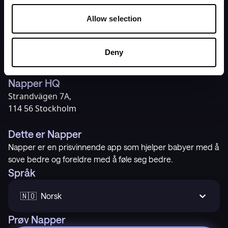
Hjem
Personvernpolitikk
Priser
Tjenestevilkår
Allow selection
Vår historie
Blogg
Deny
Kundestøtte
Napper HQ
Strandvägen 7A,
114 56 Stockholm
Dette er Napper
Napper er en prisvinnende app som hjelper babyer med å
sove bedre og foreldre med å føle seg bedre.
Språk
🇳🇴  Norsk
Prøv Napper