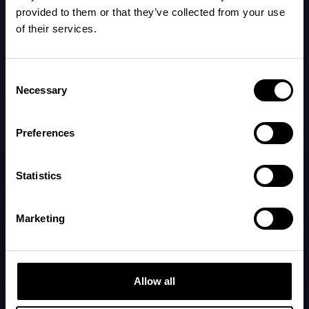
provided to them or that they’ve collected from your use
of their services.
Consent
Necessary
Selection
Preferences
Statistics
Fique por dentro das sonecas e do Napper
Seja o primeiro(a) a saber das novidades, recursos e de
Marketing
tudo que acontece no mundo da ciência do sono infantil.
Inscreva-se
Allow all
Navegue
Legal