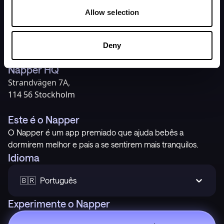
Início
Política de Privacidade
Allow selection
Preços
Termos de Serviço
Nossa história
Suporte
Deny
Napper HQ
Strandvägen 7A,
114 56 Stockholm
Este é o Napper
O Napper é um app premiado que ajuda bebês a
dormirem melhor e pais a se sentirem mais tranquilos.
Idioma
🇧🇷  Português
Experimente o Napper