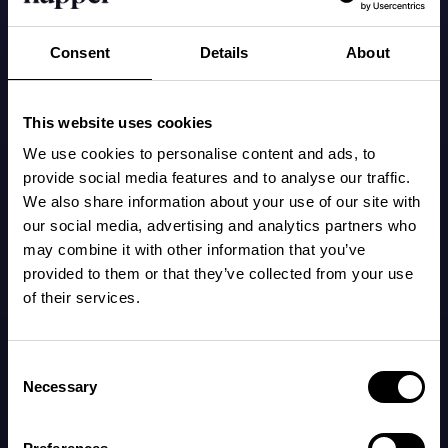
sover videre på de rigtige tidspunkter.

Consent
Details
About
Nu bruger millioner af familier vores app, fordi en udhvilet 
baby gør alt andet en million gange bedre.

This website uses cookies
Napper giver alle de værktøjer, forældre har brug for, til at 
We use cookies to personalise content and ads, to
give store søvne til små drømmere.
Hvem vi er
provide social media features and to analyse our traffic.
We also share information about your use of our site with
our social media, advertising and analytics partners who
Napper er en prisvindende baby-søvn-app, der hjælper
may combine it with other information that you’ve
forældre med at finde deres babys optimale søvnplan.
provided to them or that they’ve collected from your use
Hvad vi laver
of their services.
Vi væver videnskabsbaseret viden sammen med teknologi
for at støtte forældre på deres babys søvnrejse.
Consent
Vores mission
Necessary
Selection
Vores mission er at sikre, at alle forældre går i seng om