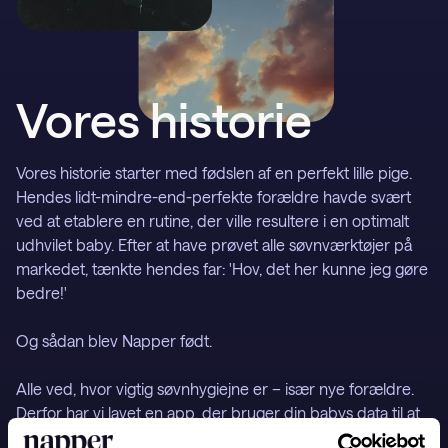
Support
Hent i
HENT I
Vores historie
Vores historie starter med fødslen af en perfekt lille pige. 
Hendes lidt-mindre-end-perfekte forældre havde svært 
ved at etablere en rutine, der ville resultere i en optimalt 
udhvilet baby. Efter at have prøvet alle søvnværktøjer på 
markedet, tænkte hendes far: 'Hov, det her kunne jeg gøre 
bedre!'

Og sådan blev Napper født.

Alle ved, hvor vigtig søvnhygiejne er – især nye forældre. 
Derfor har vi lavet en app, der bruger din babys data til at 
skabe en skræddersyet søvnplan, så de falder i søvn og 