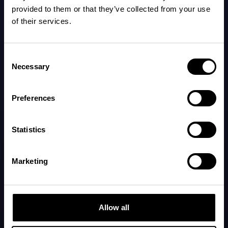
provided to them or that they’ve collected from your use
of their services.
Consent
Necessary
Selection
Preferences
Statistics
Få det seneste om lure og Napper
Vær den første til at høre om vores nyeste funktioner og
Marketing
om, hvad der sker i baby-søvnvidenskabens verden.
Tilmeld dig
Allow all
Naviger
Juridisk