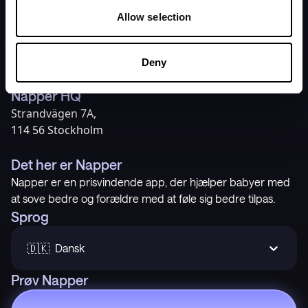
Hjem
Privatlivspolitik
Allow selection
Priser
Servicevilkår
Vores historie
Support
Deny
Napper HQ
Strandvägen 7A,
114 56 Stockholm
Det her er Napper
Napper er en prisvindende app, der hjælper babyer med
at sove bedre og forældre med at føle sig bedre tilpas.
Sprog
🇩🇰  Dansk
Prøv Napper