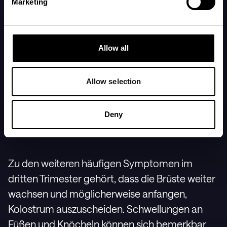
Marketing
Müdigkeit und ein Gefühl der Schwere.
Der Druck auf die Bänder rund um die
Allow all
Gebärmutter kann weiter zunehmen und
Beckenschmerzen nach körperlicher
Allow selection
Anstrengung sind häufig. Manche erleben, dass
sich die Haut am Unterleib bei Dehnung eng,
Deny
trocken und juckend anfühlt.
Zu den weiteren häufigen Symptomen im
dritten Trimester gehört, dass die Brüste weiter
wachsen und möglicherweise anfangen,
Kolostrum auszuscheiden. Schwellungen an
Füßen und Knöcheln können sich bemerkbar