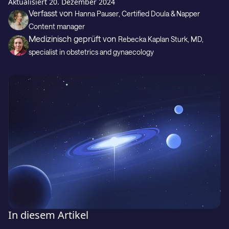
Geschenkkarte
Aktualisiert
20. Dezember 2024
Verfasst von
Hanna Pauser
, Certified Doula & Napper
Content manager
Medizinisch geprüft von
Rebecka Kaplan Sturk
, MD,
Support
specialist in obstetrics and gynaecology
Laden im
JETZT BEI
In diesem Artikel