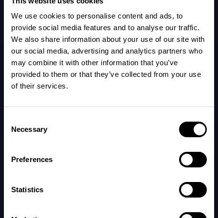
This website uses cookies
Dein Körper:
We use cookies to personalise content and ads, to
provide social media features and to analyse our traffic.
We also share information about your use of our site with
Dein Bauch wächst weiter und es kann sein,
our social media, advertising and analytics partners who
dass du dich eingeengt fühlst, weil die
may combine it with other information that you’ve
Gebärmutter mehr Platz einnimmt. Außerdem
provided to them or that they’ve collected from your use
kann es sein, dass du mehr Kurzatmigkeit und
of their services.
Sodbrennen bekommst.
Consent
Necessary
Selection
Die Bewegungen des Fötus werden deutlicher
und kräftiger und du spürst vielleicht
Preferences
regelmäßig Tritte und Dehnungen. Viele Frauen
stellen fest, dass sich die
Statistics
Schwangerschaftssymptome wieder stärker
bemerkbar machen, wie z. B. zunehmende