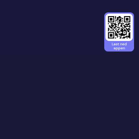
Last ned
appen