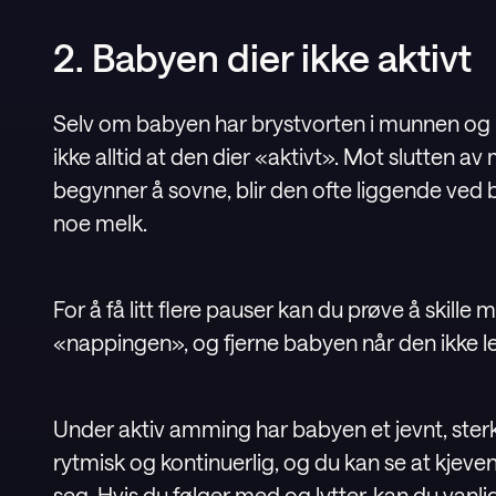
2. Babyen dier ikke aktivt
Selv om babyen har brystvorten i munnen og b
ikke alltid at den dier «aktivt». Mot slutten av
begynner å sovne, blir den ofte liggende ved 
noe melk.
For å få litt flere pauser kan du prøve å skil
«nappingen», og fjerne babyen når den ikke len
Under aktiv amming har babyen et jevnt, ster
rytmisk og kontinuerlig, og du kan se at kjev
seg. Hvis du følger med og lytter, kan du vanl