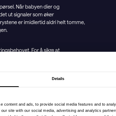
pørsel. Når babyen dier og
et ut signaler som øker
ystene er imidlertid aldri helt tomme,
gen.
ngsbehovet. For å sikre at
 forekommer det ofte faser med det som
n noen ganger ønske å ammes så
nske å ligge ved brystet konstant i
Details
er.
re oftere ved brystet og få mest mulig
e content and ads, to provide social media features and to analy
 måten forblir brystene «tomme» i
 our site with our social media, advertising and analytics partn