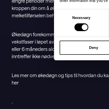
lengre perioder mens de stimuleres av babyen,
other information that you’ve
kroppen din om å øke melkemengden. Etter ca
Consent
melketilførselen behovet, og økedøgnene avtar
Necessary
Selection
Økedøgn forekommer ofte i forbindelse med ve
vekstfaser i løpet av de første månedene er r
Deny
eller 6 måneders alder. Alle babyer er imidlerti
inntreffer ikke nødvendigvis på disse tidspunk
Les mer om økedøgn og tips til hvordan du k
her
.