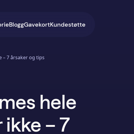
orie
Blogg
Gavekort
Kundestøtte
 – 7 årsaker og tips
mmes hele
 ikke – 7