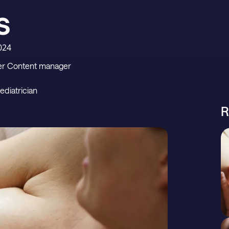
s
024
per Content manager
ediatrician
R