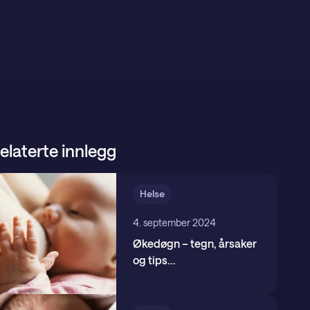
elaterte innlegg
Helse
4. september 2024
Økedøgn – tegn, årsaker
og tips
...