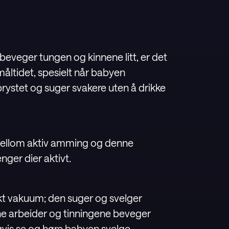
eveger tungen og kinnene litt, er det
 måltidet, spesielt når babyen
brystet og suger svakere uten å drikke
le mellom aktiv amming og denne
ger dier aktivt.
kt vakuum; den suger og svelger
ene arbeider og tinningene beveger
igvis se og høre babyen svelge.