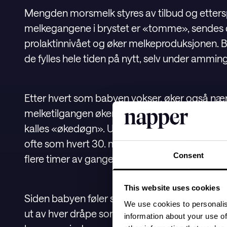
Mengden morsmelk styres av tilbud og etters
melkegangene i brystet er «tomme», sendes d
prolaktinnivået og øker melkeproduksjonen. Br
de fylles hele tiden på nytt, selv under ammin
Etter hvert som babyen vokser, øker også næri
melketilgangen øker og gjør det til rett tid,
kalles «økedøgn». Under økedøgn kan babye
ofte som hvert 30. minutt. De kan til og med ø
Consent
flere timer av gangen, med få eller ingen paus
This website uses cookies
Siden babyen føler seg mer sulten, vil den væ
We use cookies to personalis
ut av hver dråpe som fylles på der. På denne
information about your use of