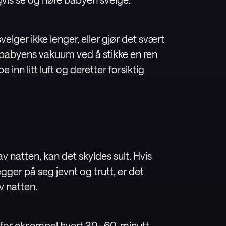
lger ikke lenger, eller gjør det svært
e babyens vakuum ved å stikke en ren
e inn litt luft og deretter forsiktig
v natten, kan det skyldes sult. Hvis
gger på seg jevnt og trutt, er det
v natten.
 for eksempel hvert 30.–60. minutt