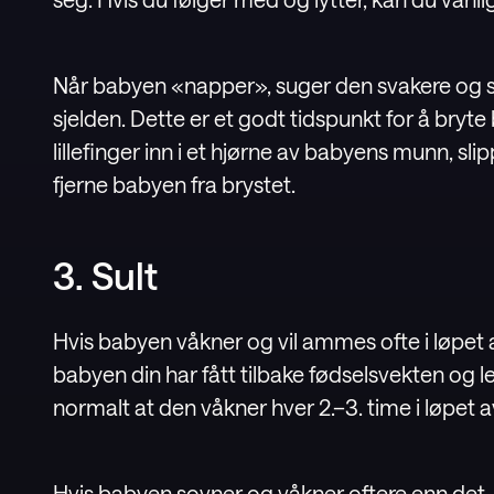
Når babyen «napper», suger den svakere og sve
sjelden. Dette er et godt tidspunkt for å bryt
lillefinger inn i et hjørne av babyens munn, slipp
fjerne babyen fra brystet.
3. Sult
Hvis babyen våkner og vil ammes ofte i løpet a
babyen din har fått tilbake fødselsvekten og le
normalt at den våkner hver 2.–3. time i løpet a
Hvis babyen sovner og våkner oftere enn det,