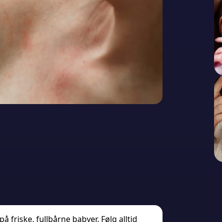
 friske, fullbårne babyer. Følg alltid