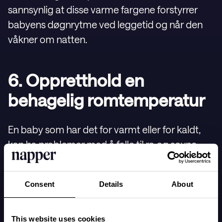
sannsynlig at disse varme fargene forstyrrer
babyens døgnrytme ved leggetid og når den
våkner om natten.
6. Oppretthold en
behagelig romtemperatur
En baby som har det for varmt eller for kaldt,
kan ha problemer med å falle til ro og sovne.
Hvor komfortabel babyen din føler seg,
avhenger både av romtemperaturen og hvor
Consent
Details
About
mange lag den har på seg, i tillegg til materialet
i klærne. En vanlig anbefaling for
romtemperatur er rundt 20–21 °C, men noen
This website uses cookies