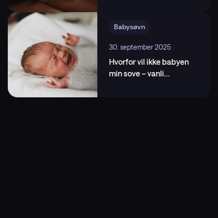
promote sleep in crying infants utilizing the
transport response. Curr Biol. 2022 Oct
24;32(20):4521-4529.e4. ,
Babysøvn
https://www.cell.com/current-biology/fulltext/S096
30. september 2025
0-9822(22)01363-X
Hvorfor vil ikke babyen
min sove – vanli
...