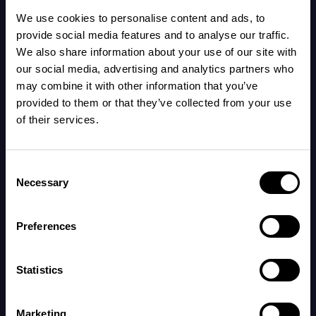
babyer kan sove bedre i et kjøligere rom hvis de
We use cookies to personalise content and ads, to
provide social media features and to analyse our traffic.
er varmt nok kledd.
We also share information about your use of our site with
our social media, advertising and analytics partners who
may combine it with other information that you’ve
For å sjekke om babyen er komfortabel, kan du
provided to them or that they’ve collected from your use
kjenne på ryggen mellom skulderbladene etter
of their services.
at den har ligget en stund. Hvis de er kledd for
varmt, kan du merke at de føles varme og
Consent
svette rundt nakken og brystet.
Necessary
Selection
Preferences
Å holde babyen din ved en behagelig
temperatur under søvnen hjelper den ikke bare
Statistics
til å sove bedre, men har også blitt anerkjent
som et beskyttende tiltak mot plutselig
Marketing