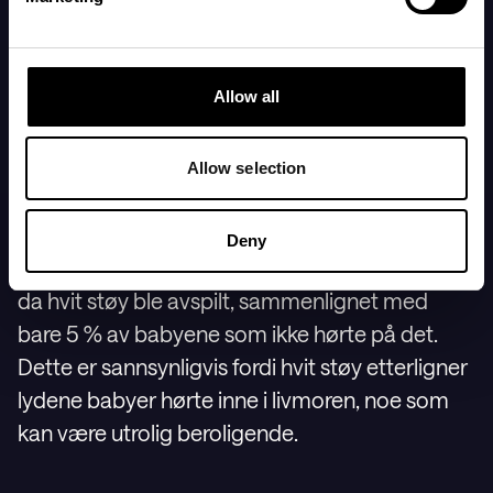
spedbarnsdød (krybbedød).
7. Spill av hvit støy eller
Allow all
hysjelyder
Allow selection
Et av de mest effektive verktøyene for å hjelpe
babyen din med å sovne er hvit støy. I en studie
Deny
sovnet 80 % av babyene i løpet av 5 minutter
da hvit støy ble avspilt, sammenlignet med
bare 5 % av babyene som ikke hørte på det.
Dette er sannsynligvis fordi hvit støy etterligner
lydene babyer hørte inne i livmoren, noe som
kan være utrolig beroligende.