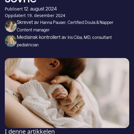
Gavekort
12. august 2024
Publisert
Oppdatert
19. desember 2024
Skrevet av
Hanna Pauser
, Certified Doula & Napper
Kundestøtte
Content manager
Medisinsk kontrollert av
Iris Ciba
, MD, consultant
pediatrician
LAST NED PÅ
Last ned fra
I denne artikkelen