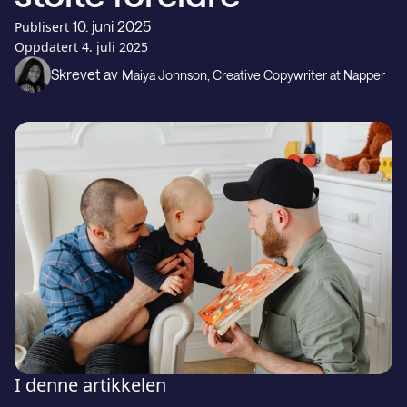
Gavekort
10. juni 2025
Publisert
Oppdatert
4. juli 2025
Skrevet av
Kundestøtte
Maiya Johnson
, Creative Copywriter at Napper
LAST NED PÅ
Last ned fra
I denne artikkelen