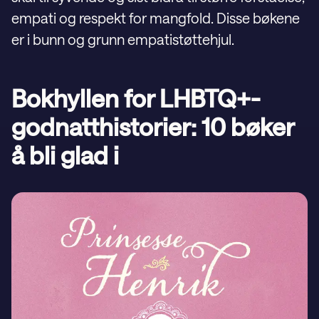
empati og respekt for mangfold. Disse bøkene
er i bunn og grunn empatistøttehjul.
Bokhyllen for LHBTQ+-
godnatthistorier: 10 bøker
å bli glad i