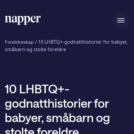
Hjem
/
10 LHBTQ+-godnatthistorier for babyer,
Foreldreskap
småbarn og stolte foreldre
Priser
10 LHBTQ+-
Vår historie
godnatthistorier for
Blogg
babyer, småbarn og
stolte foreldre