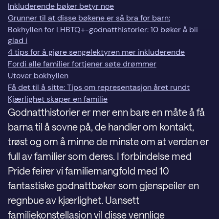
Inkluderende bøker betyr noe
Grunner til at disse bøkene er så bra for barn:
Bokhyllen for LHBTQ+-godnatthistorier: 10 bøker å bli
glad i
4 tips for å gjøre sengelektyren mer inkluderende
Fordi alle familier fortjener søte drømmer
Utover bokhyllen
Få det til å sitte: Tips om representasjon året rundt
Kjærlighet skaper en familie
Godnatthistorier er mer enn bare en måte å få
barna til å sovne på, de handler om kontakt,
trøst og om å minne de minste om at verden er
full av familier som deres. I forbindelse med
Pride feirer vi familiemangfold med 10
fantastiske godnattbøker som gjenspeiler en
regnbue av kjærlighet. Uansett
familiekonstellasjon vil disse vennlige