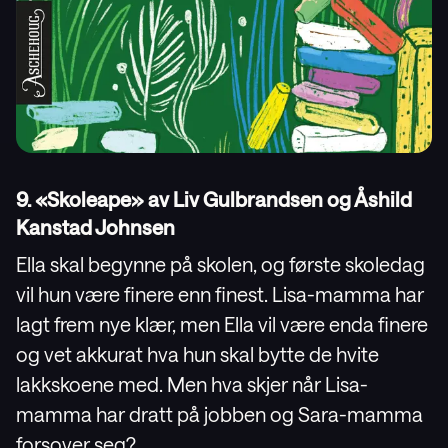
9. «Skoleape» av Liv Gulbrandsen og Åshild
Kanstad Johnsen
Ella skal begynne på skolen, og første skoledag
vil hun være finere enn finest. Lisa-mamma har
lagt frem nye klær, men Ella vil være enda finere
og vet akkurat hva hun skal bytte de hvite
lakkskoene med. Men hva skjer når Lisa-
mamma har dratt på jobben og Sara-mamma
forsover seg?