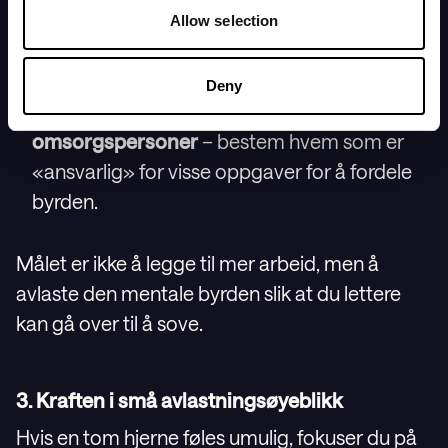
Bruke delte digitale kalendere
– hvis noe ikke
Allow selection
er skrevet ned, kommer hjernen din til å
minne deg på det.
Deny
Avtal klare overleveringstider med barnets
omsorgspersoner
– bestem hvem som er
«ansvarlig» for visse oppgaver for å fordele
byrden.
Målet er ikke å legge til mer arbeid, men å
avlaste den mentale byrden slik at du lettere
kan gå over til å sove.
3. Kraften i små avlastningsøyeblikk
Hvis en tom hjerne føles umulig, fokuser du på