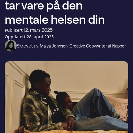
tar vare på den
Gavekort
mentale helsen din
Kundestøtte
12. mars 2025
Publisert
Oppdatert
28. april 2025
Skrevet av
Maiya Johnson
, Creative Copywriter at Napper
LAST NED PÅ
Last ned fra