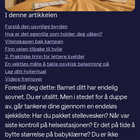
I denne artikkelen
Forstå den usynlige byrden
Hva er det egentlig som holder deg våken?
Vitenskapen bak kampen
Finn veien tilbake til hvile
2. Praktiske trinn for lettere kvelder
En vektløs måte å takle psykisk belastning på
Lag ditt hvileritual
Videre fremover
Forestill deg dette: Barnet ditt har endelig
sovnet. Du er utslitt. Men i stedet for å duppe
av, går tankene dine gjennom en endeløs
sjekkliste: Har du pakket stellevesken? Når var
siste kontroll på helsestasjonen? Er det på tide å
bytte størrelse på babyklærne? Du er ikke