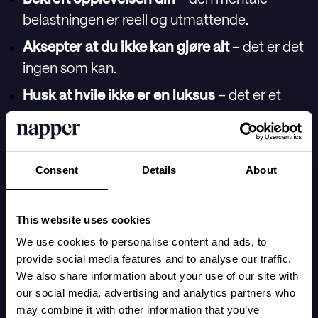
belastningen er reell og utmattende.
Aksepter at du ikke kan gjøre alt
– det er det
ingen som kan.
Husk at hvile ikke er en luksus
– det er et
must.
Bare denne perspektivendringen kan redusere
Consent
Details
About
presset – allerede før du gjør praktiske
endringer.
This website uses cookies
We use cookies to personalise content and ads, to
2. Praktiske trinn for lettere
provide social media features and to analyse our traffic.
We also share information about your use of our site with
kvelder
our social media, advertising and analytics partners who
may combine it with other information that you’ve