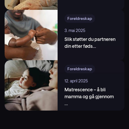
household labor. Am Sociol Rev. 2019;84(4).
doi:10.1177/0003122419859007.,
Foreldreskap
https://doi.org/10.1177/0003122419859007
3. mai 2025
Slik støtter du partneren
din etter føds
...
Foreldreskap
12. april 2025
Matrescence – å bli
mamma og gå gjennom
...