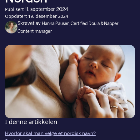
Gavekort
11. september 2024
Publisert
Oppdatert
19. desember 2024
Skrevet av
Hanna Pauser
, Certified Doula & Napper
Kundestøtte
Content manager
LAST NED PÅ
Last ned fra
I denne artikkelen
Hvorfor skal man velge et nordisk navn?