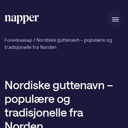
Hjem
/
Nordiske guttenavn – populære og
Foreldreskap
tradisjonelle fra Norden
Priser
Nordiske guttenavn –
Vår historie
populære og
Blogg
tradisjonelle fra
Norden