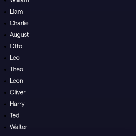
Liam
Charlie
August
Otto
Leo
Theo
Leon
Oliver
Harry
Ted
Walter