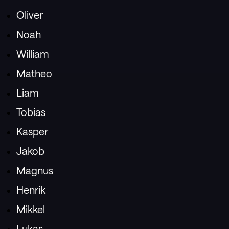
Oliver
Noah
William
Matheo
Liam
Tobias
Kasper
Jakob
Magnus
Henrik
Mikkel
Lukas