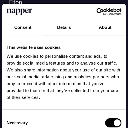
Elton
Elliot
Henry
Consent
Details
About
Elias
Vincent
This website uses cookies
Valter
We use cookies to personalise content and ads, to
provide social media features and to analyse our traffic.
Noel
We also share information about your use of our site with
our social media, advertising and analytics partners who
Matteo
may combine it with other information that you’ve
Ebbe
provided to them or that they’ve collected from your use
of their services.
Jack
Ludvig
Consent
Tage
Necessary
Selection