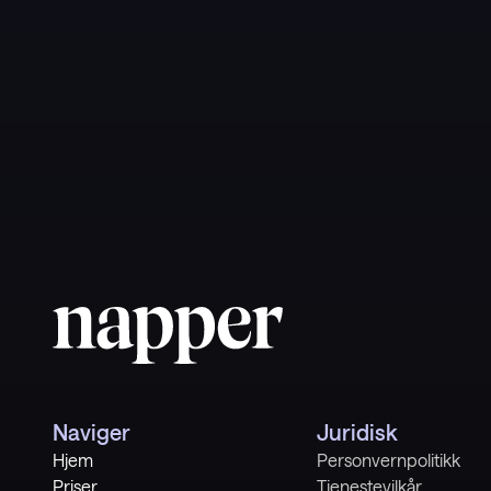
https://www.1177.se/barn--gravid/graviditet/om-gravi
2
.
Cleveland Clinic. Pregnancy: Third Trimester,
https://my.clevelandclinic.org/health/articles/third-tr
3
.
Mayo Clinic. Prenatal care: Healthy pregnancy wee
https://www.mayoclinic.org/healthy-lifestyle/pregn
art-20045302
Naviger
Juridisk
Hjem
Personvernpolitikk
Priser
Tjenestevilkår