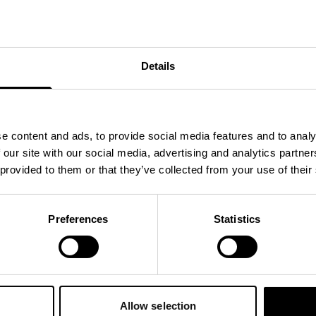
Details
e content and ads, to provide social media features and to analy
 our site with our social media, advertising and analytics partn
 provided to them or that they’ve collected from your use of their
ødt. Hjernen fortsetter imidlertid å
Preferences
Statistics
ett og vokser for å takle overgangen
. Når de er våkne, øver de seg på å
Allow selection