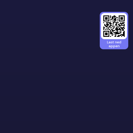
Last ned
appen