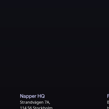
diteten/graviditeten-vecka-for-vecka/
imester
k by week,
ancy-week-by-week/in-depth/prenatal-care/
Napper HQ
Strandvägen 7A,
B
114 56 Stockholm
h