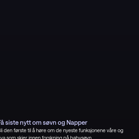
Få siste nytt om søvn og Napper
li den første til å høre om de nyeste funksjonene våre og
va som skjer innen forskning på babysøvn.