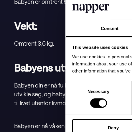
Babyen er omtrent 51 cm lang, fra hode til fot.
Vekt:
Consent
Omtrent 3,6 kg.
This website uses cookies
We use cookies to personalis
information about your use of
Babyens utvikling:
other information that you’ve
Babyen din er nå fullt utviklet og klar til å bli f
Consent
Necessary
Selection
utvikle seg, og babyen legger nå på seg mer f
til livet utenfor livmoren bedre.
Babyen er nå våken og sover i lengre perioder
Deny