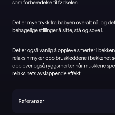
som forberedelse til fødselen.
Det er mye trykk fra babyen overalt nå, og de
behagelige stillinger å sitte, stå og sove i.
Det er også vanlig å oppleve smerter i bekken
relaksin myker opp bruskleddene i bekkenet s
opplever også ryggsmerter når musklene spe
relaksinets avslappende effekt.
Referanser
1
.
1177 Vårrdguiden (Sweden's national online healthca