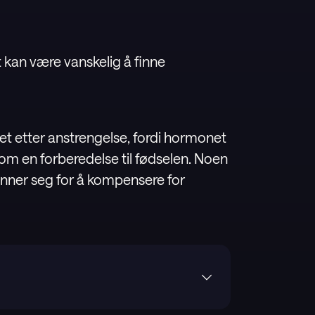
t kan være vanskelig å finne
et etter anstrengelse, fordi hormonet
om en forberedelse til fødselen. Noen
nner seg for å kompensere for
re portal). “Pregnancy week by week”,