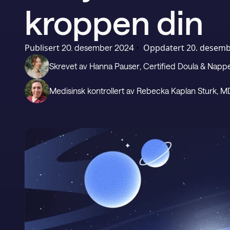
kroppen din
Publisert
•
Oppdatert
20. desemb
20. desember 2024
Skrevet av
Hanna Pauser
, Certified Doula & Nap
Medisinsk kontrollert av
Rebecka Kaplan Sturk
, M