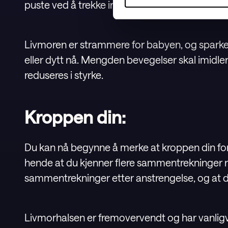
puste ved å trekke inn og presse ut fostervann 
Livmoren er strammere for babyen, og sparken
eller dytt nå. Mengden bevegelser skal imidle
reduseres i styrke.
Kroppen din:
Du kan nå begynne å merke at kroppen din fo
hende at du kjenner flere sammentrekninger nå,
sammentrekninger etter anstrengelse, og at de
Livmorhalsen er fremovervendt og har vanligv