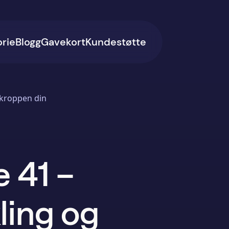
orie
Blogg
Gavekort
Kundestøtte
 kroppen din
e 41 –
ling og