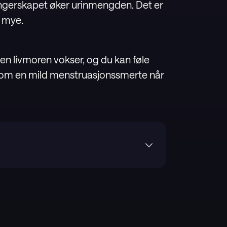
gerskapet øker urinmengden. Det er
e mye.
 men livmoren vokser, og du kan føle
som en mild menstruasjonssmerte når
re portal). “Pregnancy week by week”,
diteten/graviditeten-vecka-for-vecka/
wth,
fetal-development-stages-of-growth
k by week,