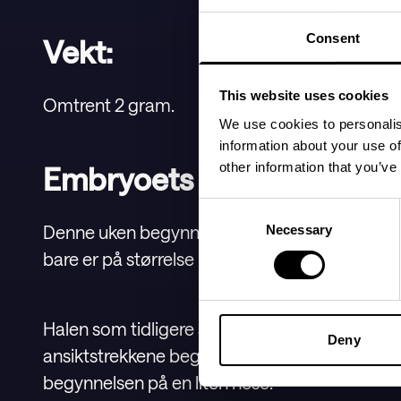
Consent
Vekt:
This website uses cookies
Omtrent 2 gram.
We use cookies to personalis
information about your use of
other information that you’ve
Embryoets utvikling:
Consent
Denne uken begynner embryoet å ligne litt mer
Necessary
Selection
bare er på størrelse med en bønne.
Halen som tidligere satt nederst på ryggrade
Deny
ansiktstrekkene begynner å komme til syne. E
begynnelsen på en liten nese.