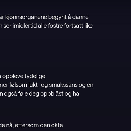
har kjønnsorganene begynt å danne
ser imidlertid alle fostre fortsatt like
å oppleve tydelige
mer følsom lukt- og smakssans og en
an også føle deg oppblåst og ha
ede nå, ettersom den økte