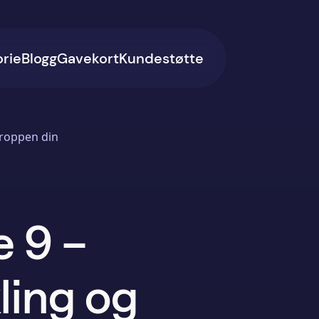
orie
Blogg
Gavekort
Kundestøtte
kroppen din
e 9 –
ling og