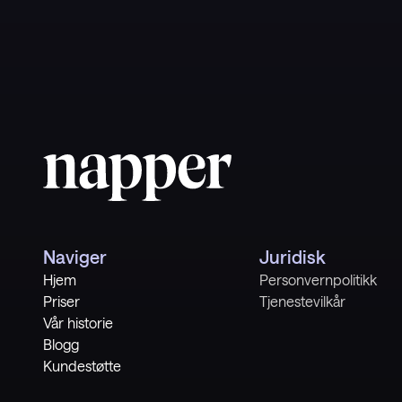
https://www.mayoclinic.org/healthy-lifestyle/pregn
art-20045302
Naviger
Juridisk
Hjem
Personvernpolitikk
Priser
Tjenestevilkår
Vår historie
Blogg
Kundestøtte