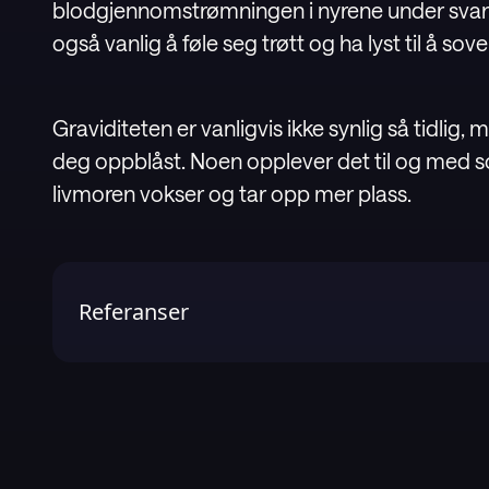
blodgjennomstrømningen i nyrene under svan
også vanlig å føle seg trøtt og ha lyst til å sov
Graviditeten er vanligvis ikke synlig så tidlig,
deg oppblåst. Noen opplever det til og med 
livmoren vokser og tar opp mer plass.
Referanser
1
.
1177 Vårrdguiden (Sweden's national online healthca
https://www.1177.se/barn--gravid/graviditet/om-gravi
2
.
Cleveland Clinic. Fetal development: Stages of gro
https://my.clevelandclinic.org/health/articles/7247-
3
.
Mayo Clinic. Prenatal care: Healthy pregnancy wee