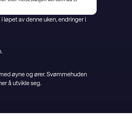
g i løpet av denne uken, endringer i
.
t med øyne og ører. Svømmehuden
r å utvikle seg.
l rumpe.