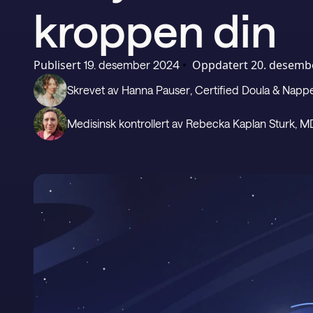
kroppen din
Publisert
•
Oppdatert
20. desemb
19. desember 2024
Skrevet av
Hanna Pauser
, Certified Doula & Nap
Medisinsk kontrollert av
Rebecka Kaplan Sturk
, M