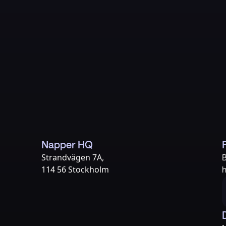
ancy-week-by-week/in-depth/prenatal-care/
Napper HQ
Strandvägen 7A,
B
114 56 Stockholm
h