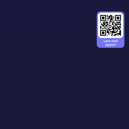
Last ned
appen