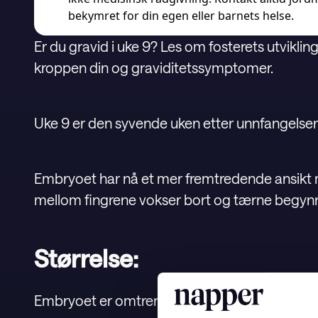
bekymret for din egen eller barnets helse.
Er du gravid i uke 9? Les om fosterets utviklin
kroppen din og graviditetssymptomer.
Uke 9 er den syvende uken etter unnfangelsen
Embryoet har nå et mer fremtredende ansik
mellom fingrene vokser bort og tærne begynne
Størrelse:
Embryoet er omtrent 2,3 cm stort, fra hode ti