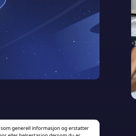
 som generell informasjon og erstatter
mor eller helsestasjon dersom du er