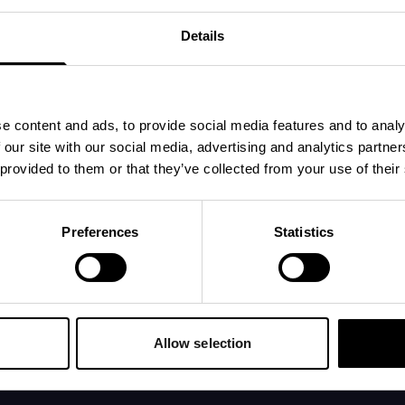
Details
e content and ads, to provide social media features and to analy
 our site with our social media, advertising and analytics partn
 provided to them or that they’ve collected from your use of their
 på en baby, selv om det fortsatt
Preferences
Statistics
n, vokser bort, og de menneskelige
Allow selection
mbryoet har nå øyne, ører og