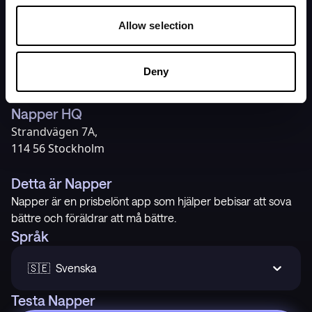
Hem
Integritetspolicy
Pris
Användarvillkor
Allow selection
Vår story
Blogg
Deny
Support
Napper HQ
Strandvägen 7A,
114 56 Stockholm
Detta är Napper
Napper är en prisbelönt app som hjälper bebisar att sova
bättre och föräldrar att må bättre.
Språk
🇸🇪  Svenska
Testa Napper