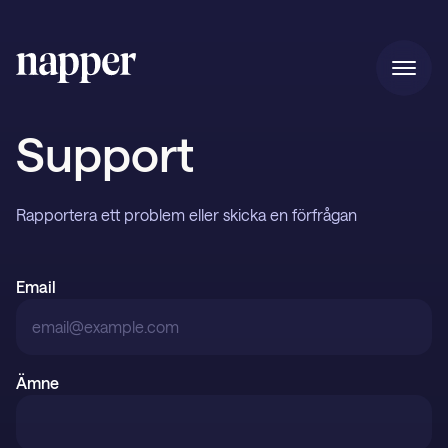
Hem
Support
Pris
Rapportera ett problem eller skicka en förfrågan
Email
Vår story
Blogg
Ämne