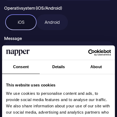
Presentkort
Operativsystem (iOS/Android)
Support
iOS
Android
Message
LADDA NED PÅ
Hämta i
Consent
Details
About
This website uses cookies
We use cookies to personalise content and ads, to
provide social media features and to analyse our traffic.
Skicka
We also share information about your use of our site with
our social media, advertising and analytics partners who