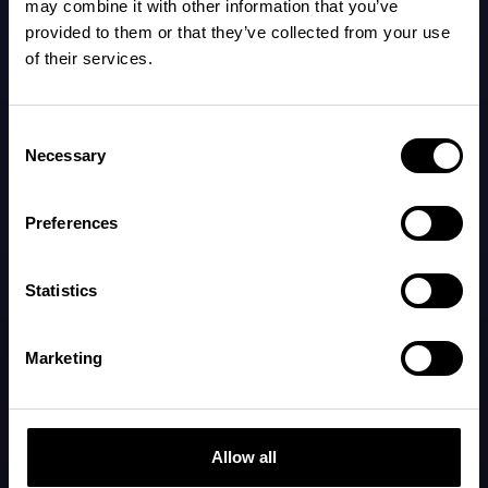
may combine it with other information that you’ve
provided to them or that they’ve collected from your use
of their services.
Consent
Necessary
Selection
Preferences
Statistics
Hör det senaste om bebissömn och Napper
Var först med att höra om våra senaste funktioner och vad
Marketing
som händer inom forskning om bebissömn.
Registrera dig
Allow all
Navigera
Juridisk information