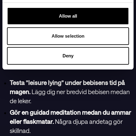
Allow all
Smyg in vila (även när du
inte kan sova)
Allow selection
Vissa dagar är sömn helt enkelt inte en
Deny
möjlighet. Men vila? Det går att lösa.
Testa ”leisure lying” under bebisens tid på
magen.
Lägg dig ner bredvid bebisen medan
de leker.
Gör en guidad meditation medan du ammar
eller flaskmatar.
Några djupa andetag gör
skillnad.