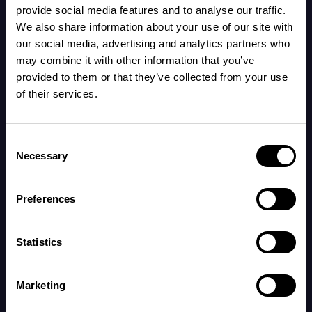
provide social media features and to analyse our traffic.
We also share information about your use of our site with
our social media, advertising and analytics partners who
Rocka torrschampo-looken.
Din bebis bryr
may combine it with other information that you’ve
sig inte om ditt hår är nytvättat.
provided to them or that they’ve collected from your use
Lämna disken i vasken.
Den finns kvar
of their services.
imorgon. Inget brådska.
Beställa hem mat (igen).
Näring > perfektion.
Consent
Necessary
Selection
Ha på dig gårdagens myskläder.
Ingen
dömer dig, inte ens din bebis!
Preferences
Säga nej till allt som inte är livsnödvändigt.
Världen snurrar vidare ändå.
Statistics
Föräldraskap handlar inte om att vara perfekt,
Marketing
ibland handlar det bara om att överleva dagen.