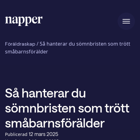
Hem
/
Så hanterar du sömnbristen som trött
Föräldraskap
småbarnsförälder
Pris
Så hanterar du
Vår story
sömnbristen som trött
Blogg
småbarnsförälder
12 mars 2025
Publicerad