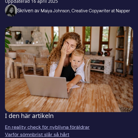
Presentkort
Uppdaterad
16 april 2025
Skriven av
Maiya Johnson
, Creative Copywriter at Napper
Support
LADDA NED PÅ
Hämta i
I den här artikeln
En reality check för nyblivna föräldrar
Varför sömnbrist slår så hårt