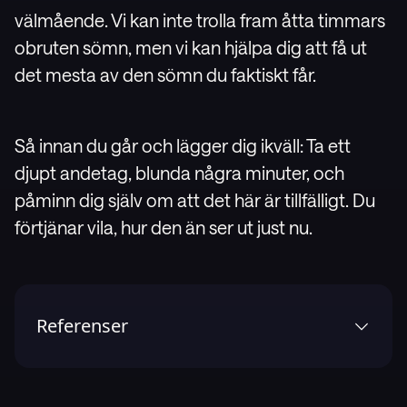
välmående. Vi kan inte trolla fram åtta timmars
obruten sömn, men vi kan hjälpa dig att få ut
det mesta av den sömn du faktiskt får.
Så innan du går och lägger dig ikväll: Ta ett
djupt andetag, blunda några minuter, och
påminn dig själv om att det här är tillfälligt. Du
förtjänar vila, hur den än ser ut just nu.
Referenser
1
.
Hoegholt NF, Buus S, Stevner ABA, Sui J, Vuust P,
Kringelbach ML. Sleep-deprived new mothers gave