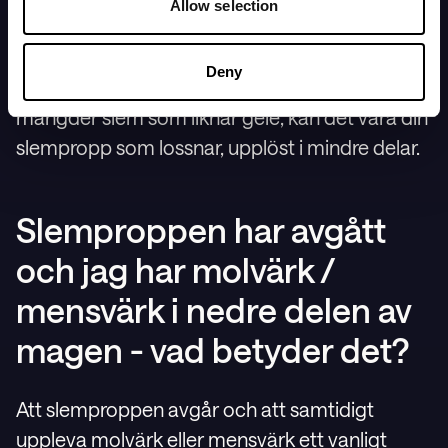
Allow selection
Ja! Slemproppen kan komma i delar och kan
lätt misstas för slemmiga eller lite lätt
Deny
blodblandade flytningar. Om du ser mindre
mängder slem som liknar gelé, kan det vara din
slempropp som lossnar, upplöst i mindre delar.
Slemproppen har avgått
och jag har molvärk /
mensvärk i nedre delen av
magen - vad betyder det?
Att slemproppen avgår och att samtidigt
uppleva molvärk eller mensvärk ett vanligt