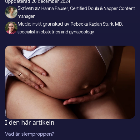
Presentkort
Uppdaterad
20 december 2024
Skriven av
Hanna Pauser
, Certified Doula & Napper Content
manager
Medicinskt granskad av
Rebecka Kaplan Sturk
, MD,
Support
specialist in obstetrics and gynaecology
LADDA NED PÅ
Hämta i
I den här artikeln
Vad är slemproppen?