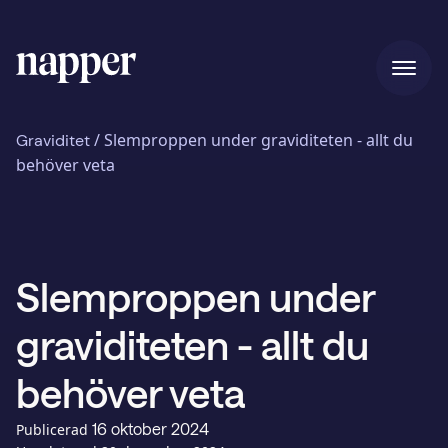
Hem
/
Slemproppen under graviditeten - allt du
Graviditet
behöver veta
Pris
Slemproppen under
Vår story
graviditeten - allt du
Blogg
behöver veta
16 oktober 2024
Publicerad