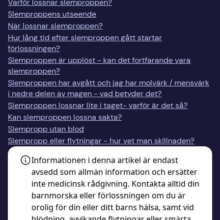
Varför lossnar slemproppen?
Slemproppens utseende
När lossnar slemproppen?
Hur lång tid efter slemproppen gått startar
förlossningen?
Slemproppen är upplöst - kan det fortfarande vara
slemproppen?
Slemproppen har avgått och jag har molvärk / mensvärk
i nedre delen av magen - vad betyder det?
Slemproppen lossnar lite i taget- varför är det så?
Kan slemproppen lossna sakta?
Slempropp utan blod
Slempropp eller flytningar - hur vet man skillnaden?
Informationen i denna artikel är endast
avsedd som allmän information och ersätter
inte medicinsk rådgivning. Kontakta alltid din
barnmorska eller förlossningen om du är
orolig för din eller ditt barns hälsa, samt vid
blödning, avvikande flytningar eller smärta.