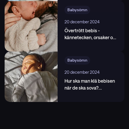
https://www.mayoclinic.org/healthy-lifestyle/labor-a
Babysömn
nd-delivery/in-depth/signs-of-labor/art-20046518
4
.
American Pregnancy Association. Mucus Plug
20 december 2024
[Internet].,
Övertrött bebis -
https://americanpregnancy.org/healthy-pregnancy/
kännetecken, orsaker o
...
labor-and-birth/mucus-plug/
Babysömn
20 december 2024
Hur ska man klä bebisen
när de ska sova?
...