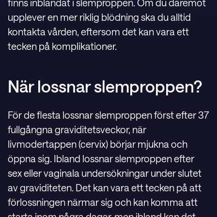
finns inblandat i slemproppen. Om du däremot
upplever en mer riklig blödning ska du alltid
kontakta vården, eftersom det kan vara ett
tecken på komplikationer.
När lossnar slemproppen?
För de flesta lossnar slemproppen först efter 37
fullgångna graviditetsveckor, när
livmodertappen (cervix) börjar mjukna och
öppna sig. Ibland lossnar slemproppen efter
sex eller vaginala undersökningar under slutet
av graviditeten. Det kan vara ett tecken på att
förlossningen närmar sig och kan komma att
starta inom några dagar, men ibland kan det