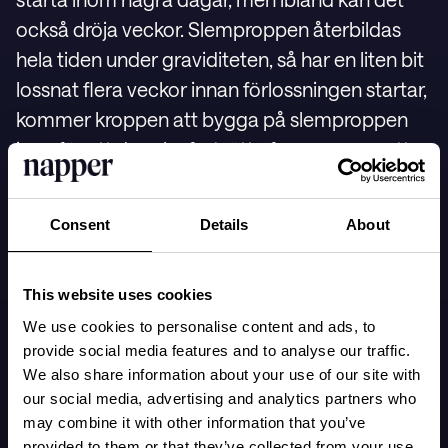
också dröja veckor. Slemproppen återbildas
hela tiden under graviditeten, så har en liten bit
lossnat flera veckor innan förlossningen startar,
kommer kroppen att bygga på slemproppen
igen för att den ska fortsätta fungera som ett
skydd. Ibland avgår inte slemproppen förrän
under själva förlossningen. I så fall sker det
Consent
Details
About
oftast under det tidiga värkarbetet.
This website uses cookies
Hur lång tid efter
We use cookies to personalise content and ads, to
provide social media features and to analyse our traffic.
slemproppen gått startar
We also share information about your use of our site with
förlossningen?
our social media, advertising and analytics partners who
may combine it with other information that you’ve
provided to them or that they’ve collected from your use