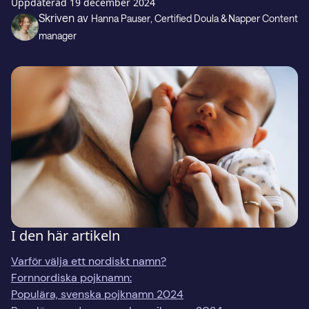
Presentkort
Uppdaterad
19 december 2024
Skriven av
Hanna Pauser
, Certified Doula & Napper Content
manager
Support
LADDA NED PÅ
Hämta i
I den här artikeln
Varför välja ett nordiskt namn?
Fornnordiska pojknamn:
Populära, svenska pojknamn 2024