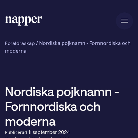
Hem
/
Nordiska pojknamn - Fornnordiska och
Föräldraskap
moderna
Pris
Nordiska pojknamn -
Vår story
Fornnordiska och
Blogg
moderna
11 september 2024
Publicerad