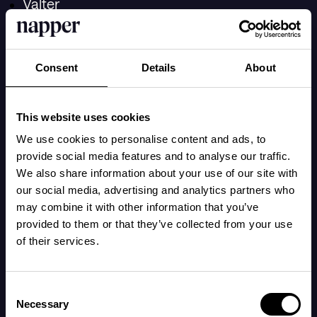
Valter
Noel
Matteo
Consent
Details
About
Ebbe
Jack
This website uses cookies
Ludvig
We use cookies to personalise content and ads, to
provide social media features and to analyse our traffic.
Tage
We also share information about your use of our site with
Dante
our social media, advertising and analytics partners who
may combine it with other information that you’ve
Lucas
provided to them or that they’ve collected from your use
of their services.
Viggo
Adrian
Consent
Albin
Necessary
Selection