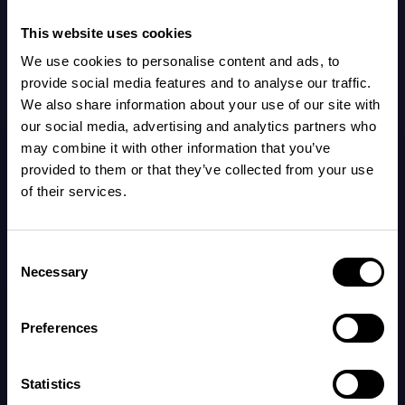
förberedelse inför födseln, men än så länge
This website uses cookies
finns det gott om plats och ännu kan de ligga
We use cookies to personalise content and ads, to
både med huvudet både uppåt eller nedåt, och
provide social media features and to analyse our traffic.
ibland även på tvären..
We also share information about your use of our site with
our social media, advertising and analytics partners who
may combine it with other information that you’ve
provided to them or that they’ve collected from your use
Bebisar som föds nu överlever nästan alltid
of their services.
med intensivvård och risken för bestående men
är mycket låg.
Consent
Necessary
Selection
Din kropp:
Preferences
Magen börjar bli stor och livmodern börjar nå
revbenens nedre kant. Det kan kännas trångt i
Statistics