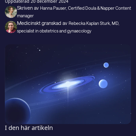
Presentkort
Uppdaterad
20 december 2024
Skriven av
Hanna Pauser
, Certified Doula & Napper Content
manager
Medicinskt granskad av
Rebecka Kaplan Sturk
, MD,
Support
specialist in obstetrics and gynaecology
LADDA NED PÅ
Hämta i
I den här artikeln