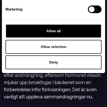
magen när livmodern tar allt mer plats, speciellt
för lungorna, magsäcken och urinblåsan.
Marketing
Du kan börja känna dig mer andfådd, få
Allow all
halsbränna, och känna dig tung och otymplig,
men det kan variera mycket från person till
Allow selection
person.
Deny
Det är även vanligt att uppleva bäckensmärta
efter ansträngning, eftersom hormonet relaxin
mjukar upp broskfogar i bäckenet som en
förberedelse inför förlossningen. Det är även
vanligt att uppleva sammandragningar nu.