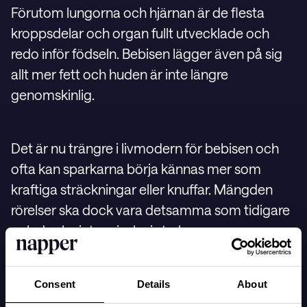
Förutom lungorna och hjärnan är de flesta
kroppsdelar och organ fullt utvecklade och
redo inför födseln. Bebisen lägger även på sig
allt mer fett och huden är inte längre
genomskinlig.
Det är nu trängre i livmodern för bebisen och
ofta kan sparkarna börja kännas mer som
kraftiga sträckningar eller knuffar. Mängden
rörelser ska dock vara detsamma som tidigare
och de ska inte minska i styrka.
Under de närmaste veckorna vänder sig de
Consent
Details
About
flesta bebisar med huvudet nedåt, som en