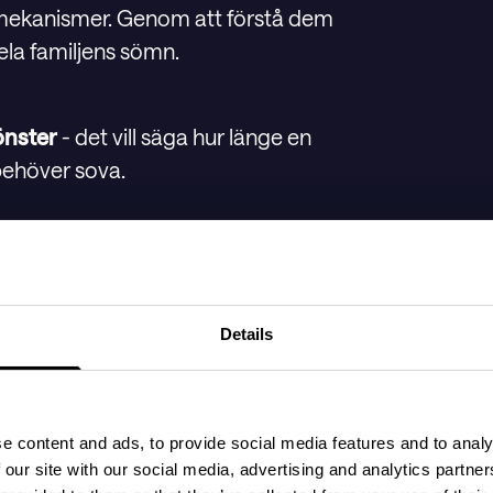
 mekanismer. Genom att förstå dem
ela familjens sömn.
önster
- det vill säga hur länge en
 behöver sova.
a vaken innan de behöver sova igen.
Details
in till 2 h för att sedan öka i takt
e content and ads, to provide social media features and to analy
 our site with our social media, advertising and analytics partn
 det resultera i övertrötthet som gör