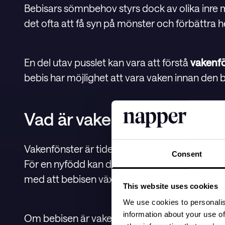
Bebisars sömnbehov styrs dock av olika inre
det ofta att få syn på mönster och förbättra h
En del utav pusslet kan vara att förstå
vakenf
bebis har möjlighet att vara vaken innan den
Vad är vakenfönster?
Vakenfönster är tiden som en bebis orkar var
Consent
För en nyfödd kan det vara väldigt kort, ca 45 m
med att bebisen växer¹.
This website uses cookies
We use cookies to personalis
information about your use of
Om bebisen är vaken längre än sovfönstret kan