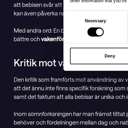
other information that you’ve
att bebisen svår att lägga och leda till att b
kan även påverka nattsömnen negativt med f
Consent
Necessary
Selection
Med andra ord: En bebis som läggs i tid kan o
bättre och
vakenfönster
kan hjälpa dig tajma 
Deny
Kritik mot vakenfönster
Den kritik som framförts mot användning av v
att det ännu inte finns specifik forskning som 
samt det faktum att alla bebisar är unika och 
Inom sömnforksningen har man främst tittat
behöver och fördelningen mellan dag och natt