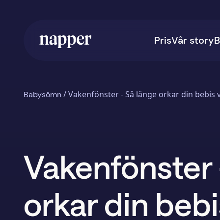
Pris
Vår story
B
/
Vakenfönster - Så länge orkar din bebis 
Babysömn
Vakenfönster 
orkar din bebi