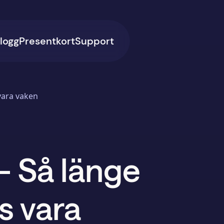
logg
Presentkort
Support
vara vaken
- Så länge
s vara