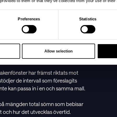
 provided to them or that they’ve collected from your use of their
ebisen tappar humöret. Övertrötthet
ler uppvak och orolig sömn.
Preferences
Statistics
fta somnar lättare och sover ofta
in det.
Allow selection
akenfönster har främst riktats mot
stödjer de intervall som föreslagits
inte kan passa in i en och samma mall.
 på mängden total sömn som bebisar
 och hur det utvecklas övertid.