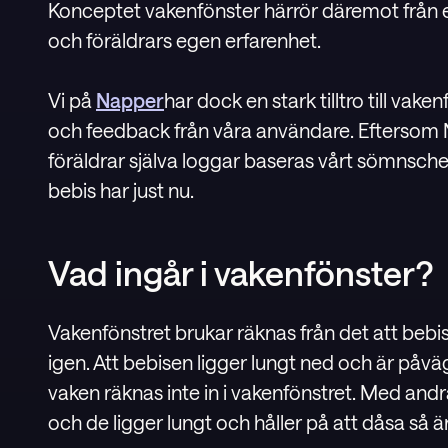
Konceptet vakenfönster härrör däremot från 
och föräldrars egen erfarenhet.
Vi på
Napper
har dock en stark tilltro till vak
och feedback från våra användare. Eftersom 
föräldrar själva loggar baseras vårt sömnsch
bebis har just nu.
Vad ingår i vakenfönster?
Vakenfönstret brukar räknas från det att bebise
igen. Att bebisen ligger lungt ned och är på
vaken räknas inte in i vakenfönstret. Med andr
och de ligger lungt och håller på att dåsa så ä