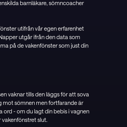
enskilda barnläkare, sömncoacher
enfönster utifrån vår egen erfarenhet
Napper utgår ifrån den data som
ema på de vakenfönster som just din
n vaknar tills den läggs för att sova
väg mot sömnen men fortfarande är
a ord - om du lagt din bebis i vagnen
r vakenfönstret slut.