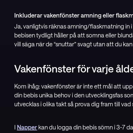
Inkluderar vakenfönster amning eller flask
Ja, vanligtvis räknas amning/flaskmatning in i 
bebisen tydligt håller på att somna eller blund
vill säga när de “snuttar” svagt utan att du kan s
Vakenfönster för varje åld
Kom ihåg: vakenfönster är inte ett mål att uppn
din bebis unika behov i den utvecklingsfas som 
utvecklas i olika takt så prova dig fram till vad 
I
Napper
kan du logga din bebis sömn i 3-7 da